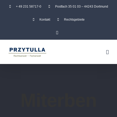
Zum
+ 49 231 58717-0
Postfach 35 01 03 – 44243 Dortmund
Inhalt
Kontakt
Rechtsgebiete
springen
Facebook
Miterben