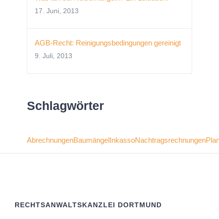
17. Juni, 2013
AGB-Recht: Reinigungsbedingungen gereinigt
9. Juli, 2013
Schlagwörter
Abrechnungen
Baumängel
Inkasso
Nachtragsrechnungen
Pla
RECHTSANWALTSKANZLEI DORTMUND