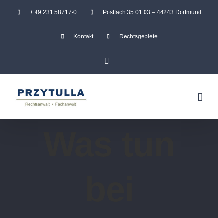
Zum
+ 49 231 58717-0
Postfach 35 01 03 – 44243 Dortmund
Inhalt
Kontakt
Rechtsgebiete
springen
Facebook
Was tun
bei