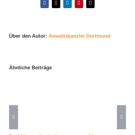
anders:
Facebook
X
LinkedIn
Pinterest
E-
Mail
Über den Autor:
Anwaltskanzlei Dortmund
Ähnliche Beiträge