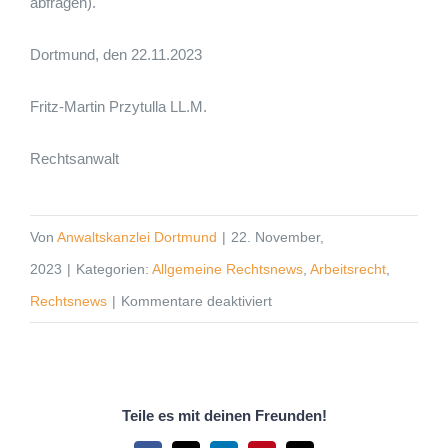
abfragen).
Dortmund, den 22.11.2023
Fritz-Martin Przytulla LL.M.
Rechtsanwalt
Von
Anwaltskanzlei Dortmund
|
22. November,
2023
|
Kategorien:
Allgemeine Rechtsnews
,
Arbeitsrecht
,
für
Rechtsnews
|
Kommentare deaktiviert
Flexibilisierung
der
Arbeitszeit
Teile es mit deinen Freunden!
einmal